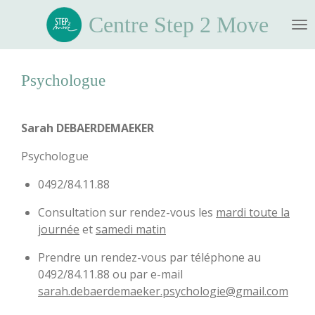
Passer
Centre Step 2 Move
au
contenu
principal
Psychologue
Sarah DEBAERDEMAEKER
Psychologue
0492/84.11.88
Consultation sur rendez-vous les
mardi toute la
journée
et
samedi matin
Prendre un rendez-vous par téléphone au
0492/84.11.88 ou par e-mail
sarah.debaerdemaeker.psychologie@gmail.com